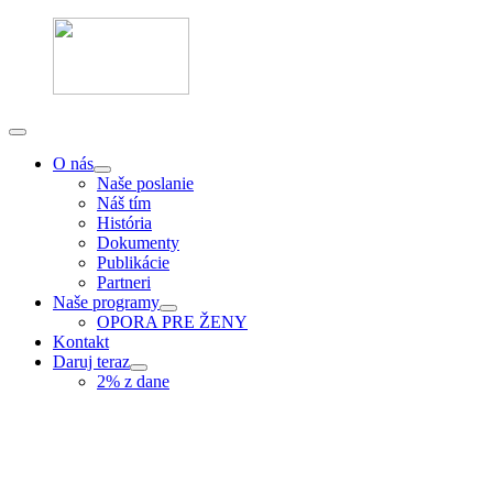
O nás
Naše poslanie
Náš tím
História
Dokumenty
Publikácie
Partneri
Naše programy
OPORA PRE ŽENY
Kontakt
Daruj teraz
2% z dane