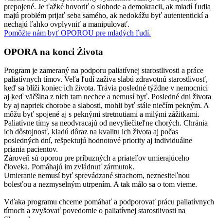
prepojené. Je ťažké hovoriť o slobode a demokracii, ak mladí ľudia
majú problém prijať seba samého, ak nedokážu byť autententickí a
nechajú ľahko ovplyvniť a manipulovať.
Pomôžte nám byť OPOROU pre mladých ľudí.
OPORA na konci Života
Program je zameraný na podporu paliatívnej starostlivosti a práce
paliatívnych tímov. Veľa ľudí zaživa slabú zdravotnú starostlivosť,
keď sa blíži koniec ich života. Trávia posledné týždne v nemocnici
aj keď väčšina z nich tam nechce a nemusí byť. Posledné dni života
by aj napriek chorobe a slabosti, mohli byť stále niečím pekným. A
môžu byť spojené aj s peknými stretnutiami a milými zážitkami.
Paliatívne tímy sa neodvracajú od nevyliečiteľne chorých. Chránia
ich dôstojnosť, kladú dôraz na kvalitu ich života aj počas
posledných dní, rešpektujú hodnotové priority aj individuálne
priania pacientov.
Zároveň sú oporou pre príbuzných a priateľov umierajúceho
človeka. Pomáhajú im zvládnuť zármutok.
Umieranie nemusí byť sprevádzané strachom, neznesiteľnou
bolesťou a nezmyselným utrpením. A tak málo sa o tom vieme.
Vďaka programu chceme pomáhať a podporovať prácu paliatívnych
tímoch a zvyšovať povedomie o paliatívnej starostlivosti na