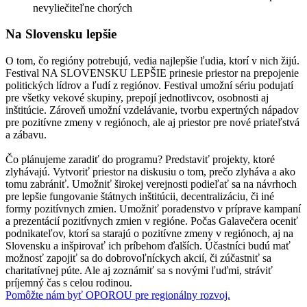
nevyliečiteľne chorých
Na Slovensku lepšie
O tom, čo regióny potrebujú, vedia najlepšie ľudia, ktorí v nich žijú.
Festival NA SLOVENSKU LEPŠIE prinesie priestor na prepojenie
politických lídrov a ľudí z regiónov. Festival umožní sériu podujatí
pre všetky vekové skupiny, prepojí jednotlivcov, osobnosti aj
inštitúcie. Zároveň umožní vzdelávanie, tvorbu expertných nápadov
pre pozitívne zmeny v regiónoch, ale aj priestor pre nové priateľstvá
a zábavu.
Čo plánujeme zaradiť do programu? Predstaviť projekty, ktoré
zlyhávajú. Vytvoriť priestor na diskusiu o tom, prečo zlyháva a ako
tomu zabrániť. Umožniť širokej verejnosti podieľať sa na návrhoch
pre lepšie fungovanie štátnych inštitúcii, decentralizáciu, či iné
formy pozitívnych zmien. Umožniť poradenstvo v príprave kampaní
a prezentácií pozitívnych zmien v regióne. Počas Galavečera oceniť
podnikateľov, ktorí sa starajú o pozitívne zmeny v regiónoch, aj na
Slovensku a inšpirovať ich príbehom ďalších. Účastníci budú mať
možnosť zapojiť sa do dobrovoľníckych akcií, či zúčastniť sa
charitatívnej púte. Ale aj zoznámiť sa s novými ľuďmi, stráviť
príjemný čas s celou rodinou.
Pomôžte nám byť OPOROU pre regionálny rozvoj.