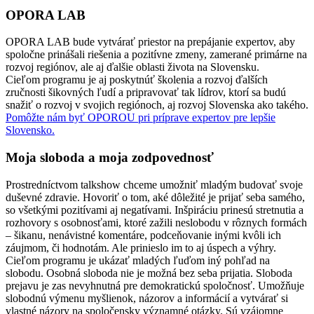
OPORA LAB
OPORA LAB bude vytvárať priestor na prepájanie expertov, aby
spoločne prinášali riešenia a pozitívne zmeny, zamerané primárne na
rozvoj regiónov, ale aj ďalšie oblasti života na Slovensku.
Cieľom programu je aj poskytnúť školenia a rozvoj ďalších
zručnosti šikovných ľudí a pripravovať tak lídrov, ktorí sa budú
snažiť o rozvoj v svojich regiónoch, aj rozvoj Slovenska ako takého.
Pomôžte nám byť OPOROU pri príprave expertov pre lepšie
Slovensko.
Moja sloboda a moja zodpovednosť
Prostredníctvom talkshow chceme umožniť mladým budovať svoje
duševné zdravie. Hovoriť o tom, aké dôležité je prijať seba samého,
so všetkými pozitívami aj negatívami. Inšpiráciu prinesú stretnutia a
rozhovory s osobnosťami, ktoré zažili neslobodu v rôznych formách
– šikanu, nenávistné komentáre, podceňovanie inými kvôli ich
záujmom, či hodnotám. Ale prinieslo im to aj úspech a výhry.
Cieľom programu je ukázať mladých ľuďom iný pohľad na
slobodu. Osobná sloboda nie je možná bez seba prijatia. Sloboda
prejavu je zas nevyhnutná pre demokratickú spoločnosť. Umožňuje
slobodnú výmenu myšlienok, názorov a informácií a vytvárať si
vlastné názory na spoločensky významné otázky. Sú vzájomne