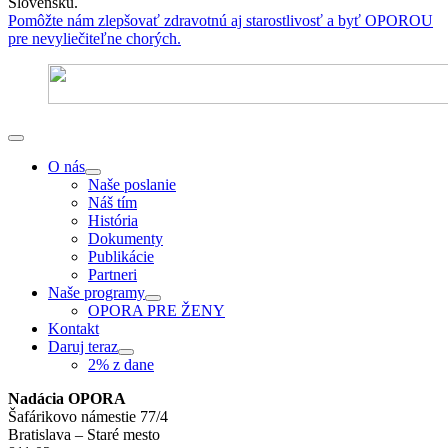
Slovensku.
Pomôžte nám zlepšovať zdravotnú aj starostlivosť a byť OPOROU
pre nevyliečiteľne chorých.
O nás
Naše poslanie
Náš tím
História
Dokumenty
Publikácie
Partneri
Naše programy
OPORA PRE ŽENY
Kontakt
Daruj teraz
2% z dane
Nadácia OPORA
Šafárikovo námestie 77/4
Bratislava – Staré mesto