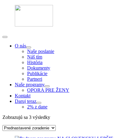
O nás
Naše poslanie
Náš tím
História
Dokumenty
Publikácie
Partneri
Naše programy
OPORA PRE ŽENY
Kontakt
Daruj teraz
2% z dane
Zobrazujú sa 3 výsledky