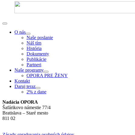
O nás
Naše poslanie
Náš tím
História
Dokumenty
Publikácie
Partneri
Naše programy
OPORA PRE ŽENY
Kontakt
Daruj teraz
2% z dane
Nadácia OPORA
Šafárikovo námestie 77/4
Bratislava – Staré mesto
811 02
Zásady spradovania osobných údajov